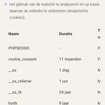
het gebruik van de website te analyseren en op basis
daarvan de website te verbeteren (analytische
cookies);
Typ
Naam
Duratie
coo
PHPSESSID
-
Fun
cookie_consent
11 maanden
Fun
__ss
1 dag
Mar
__ss_referrer
1 uur
Mar
__ss_tk
24 jaar
Mar
koitk
9 jaar
Mar