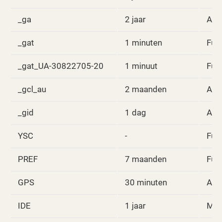
_ga
2 jaar
Ana
_gat
1 minuten
Fun
_gat_UA-30822705-20
1 minuut
Fun
_gcl_au
2 maanden
Ana
_gid
1 dag
Ana
YSC
-
Fun
PREF
7 maanden
Fun
GPS
30 minuten
Ana
IDE
1 jaar
Mar