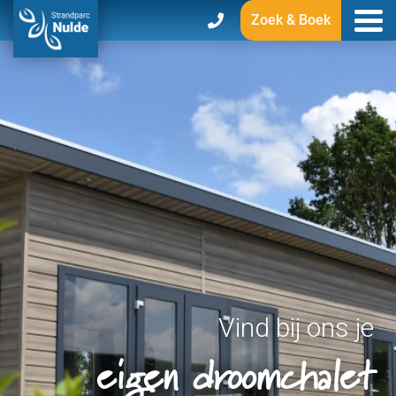
Zoek & Boek
Vind bij ons je
eigen droomchalet