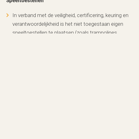
Speeltoestellen
In verband met de veiligheid, certificering, keuring en
verantwoordelijkheid is het niet toegestaan eigen
speeltoestellen te plaatsen (zoals trampolines,
glijbanen, zwembad, etc.)
Het gebruik van speeltoestellen is op eigen risico.
Terrein / plaats onderhoud
Het graven van greppels en sleuven is niet
toegestaan.
U mag geen houten schuttingen plaatsen.
Uw tuinhekje/heg mag niet hoger zijn dan 1 meter.
U dient uw staanplek te onderhouden.
Algemene huisregels