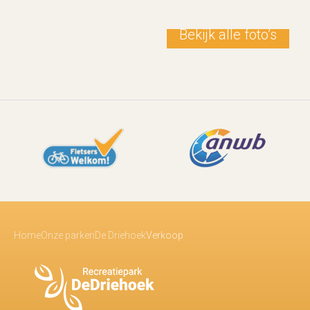
Bekijk alle foto’s
Home
Onze parken
De Driehoek
Verkoop