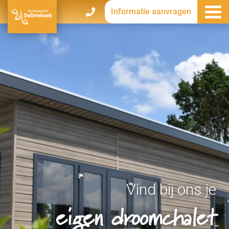
Informatie aanvragen
Vind bij ons je
eigen droomchalet