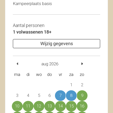
Kampeerplaats basis
Aantal personen
1 volwassenen 18+
Wijzig gegevens
aug 2026
ma
di
wo
do
vr
za
zo
1
2
3
4
5
6
7
8
9
10
11
12
13
14
15
16