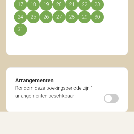
17
18
19
20
21
22
23
24
25
26
27
28
29
30
31
Arrangementen
Rondom deze boekingsperiode zijn 1
arrangementen beschikbaar