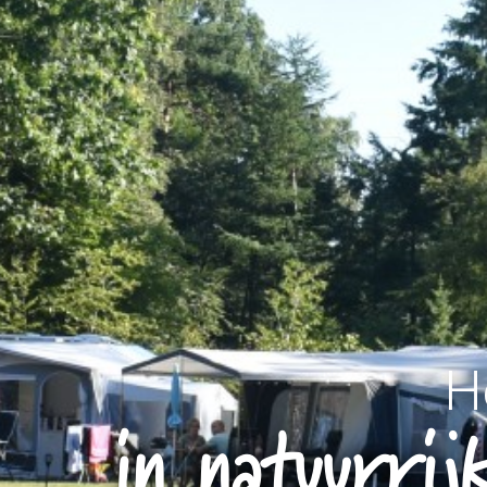
H
in natuurri