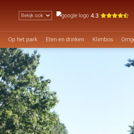
4.3
Bekijk ook
Op het park
Eten en drinken
Klimbos
Omge