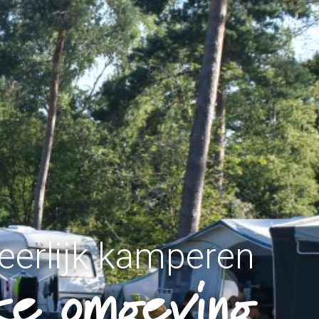
eerlijk kamperen
jke omgeving