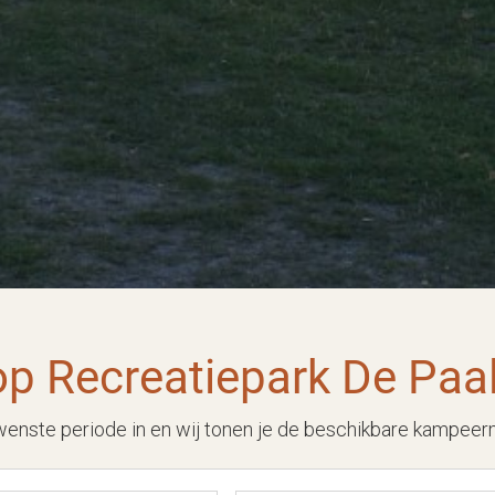
op Recreatiepark De Paa
wenste periode in en wij tonen je de beschikbare kampeer