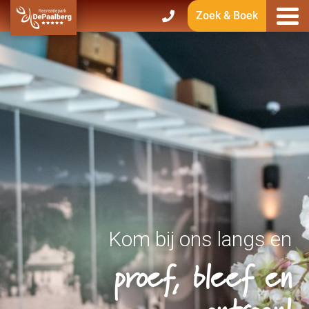
Zoek & Boek
Kom bij ons langs en
proef, bleef en