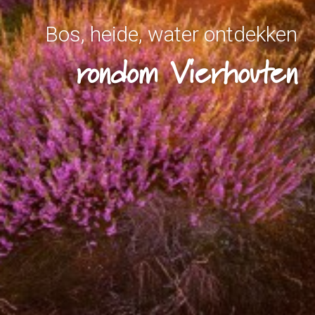
Bos, heide, water ontdekken
rondom Vierhouten