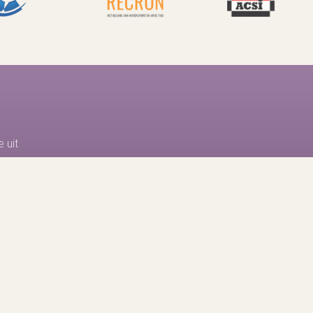
 uit
Onze parken
De Paalberg
Strandparc Nulde
De Driehoek
Veluwschkarakter
De Voorst