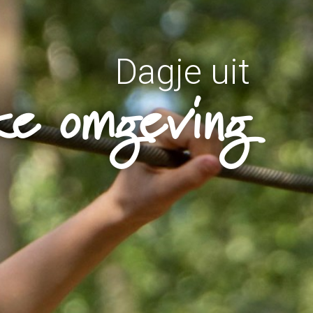
Dagje uit
eke omgeving