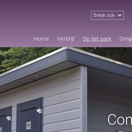
Bekijk ook
Home
Verblijf
Op het park
Omge
Com