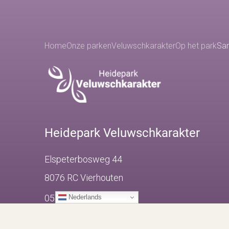
Home
Onze parken
Veluwschkarakter
Op het park
San
Heidepark Veluwschkarakter
Elspeterbosweg 44
8076 RC
Vierhouten
0577- 222 055
Nederlands
06 - 1619 1114