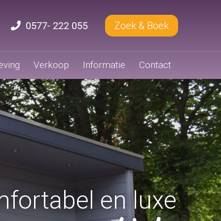
0577- 222 055
Zoek & Boek
ving
Verkoop
Informatie
Contact
fortabel en luxe